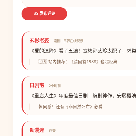
✍️ 发布评论
玄彬老婆
刚刚 · 日韩在线视频
《爱的迫降》看了五遍！玄彬孙艺珍太配了，求
🇰🇷 站内推荐：《请回答1988》也超经典
日剧宅
2小时前
《重启人生》年度最佳日剧！编剧神作，安藤樱
🎬 同感！还有《非自然死亡》必看
动漫迷
昨天