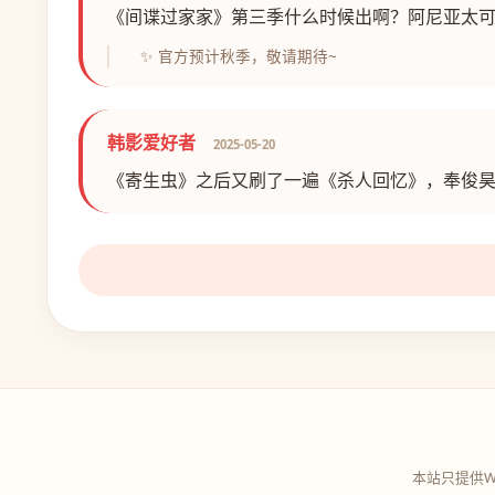
《间谍过家家》第三季什么时候出啊？阿尼亚太
✨ 官方预计秋季，敬请期待~
韩影爱好者
2025-05-20
《寄生虫》之后又刷了一遍《杀人回忆》，奉俊
本站只提供