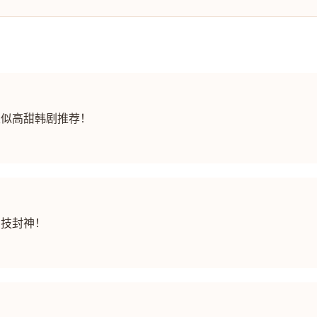
类似高甜韩剧推荐！
演技封神！