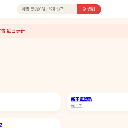
🎬 追剧
无广告 每日更新
海贼王
康熙来了
新圣诞颂歌
HD中字
2