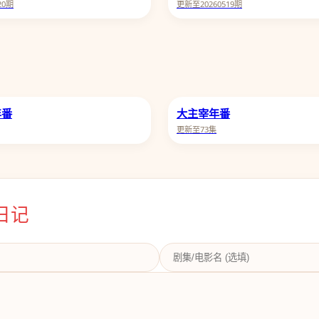
20期
更新至20260519期
年番
大主宰年番
更新至73集
日记