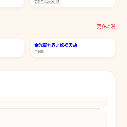
更新至20260517期
更多动漫
金光御九界之妖祸天劫
全66集