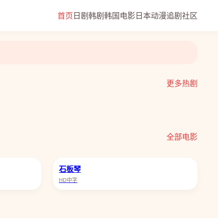
首页
日剧
韩剧
韩国电影
日本动漫
追剧社区
更多热剧
低智商犯罪
全部电影
石板琴
HD中字