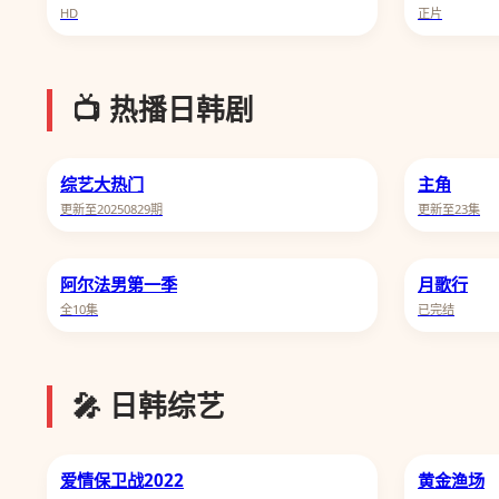
HD
正片
📺 热播日韩剧
综艺大热门
主角
更新至20250829期
更新至23集
阿尔法男第一季
月歌行
全10集
已完结
🎤 日韩综艺
爱情保卫战2022
黄金渔场